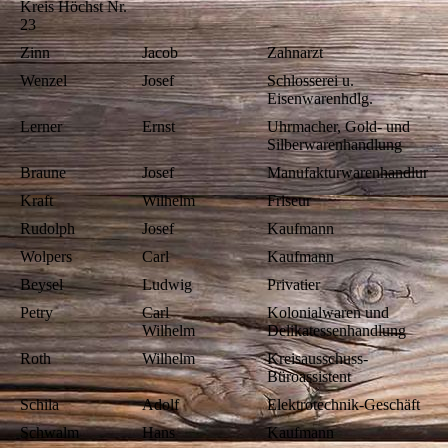
Kreis Höchst Nr.
23
Zinn
Jacob
Zahnarzt
Wenzel
Josef
Schlosserei u.
Eisenwarenhdlg.
Lerner
Ernst
Uhrmacher, Gold- und
Silberwarenhandlung
Braune
Josef
Manufakturwarenhandlung
Kraft
Wilhelm
Friseur
Rudolph
Josef
Kaufmann
Wolpers
Carl
Kaufmann
Beysel
Ludwig
Privatier
Petry
Carl
Kolonialwaren und
Wilhelm
Delikatessenhandlung
Roth
Wilhelm
Kreisausschuss-
Büroassistent
Schila
Adolf
Elektrotechnik-Geschäft
Schwalm
Hans
Kaufmann