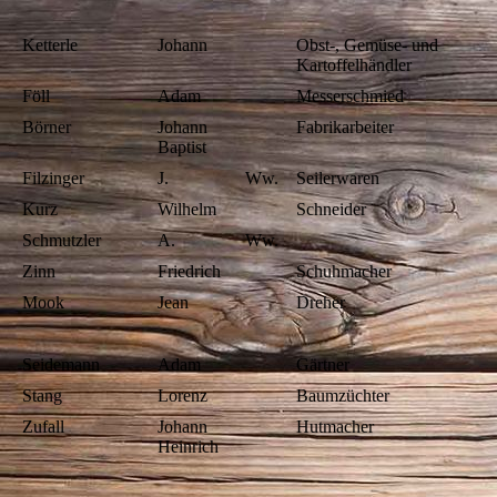
Ketterle
Johann
Obst-, Gemüse- und
Kartoffelhändler
Föll
Adam
Messerschmied
Börner
Johann
Fabrikarbeiter
Baptist
Filzinger
J.
Ww.
Seilerwaren
Kurz
Wilhelm
Schneider
Schmutzler
A.
Ww.
Zinn
Friedrich
Schuhmacher
Mook
Jean
Dreher
Seidemann
Adam
Gärtner
Stang
Lorenz
Baumzüchter
Zufall
Johann
Hutmacher
Heinrich