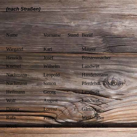
(nach Straßen)
Name
Vorname
Stand
Beruf
Wiegand
Karl
Maurer
Henrich
Josef
Bürstenmacher
Kneisel
Wilhelm
Landwirt
Nachmann
Leopold
Handelsmann
Nachmann
Simon
Pferdehdl. u. Metzger
Heilmann
Georg
Landwirt
Wolf
August
Landwirt
Diener
Lorenz
Gärtner
Rufa
Philipp
Weißbinder
Weck
Paul
Schuhmacher