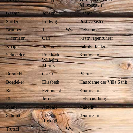
Jahreszeiten"
Gasser
Johann
Lehrer
Stufler
Ludwig
Post-Assistent
Brunner
J.
Ww.
Hebamme
Dichmann
Carl
Kraftwagenführer
Knapp
Johann
Fabrikarbeiter
Schneider
Friedrich
Kaufmann
Wilhelm
Moritz
Bergfeld
Oscar
Pfarrer
Boedeker
Elisabeth
Hausdame der Villa Sanitas
Riel
Ferdinand
Kaufmann
Riel
Josef
Holzhandlung
Sanner
Antonie
Näherin
Schmitt
Franz
Kaufmann
Rudolph
Trutzel
L.
Ww.