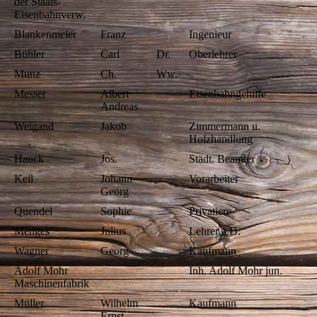
der Staats-
Eisenbahnverw.
Blankenmeier
Franz
Ingenieur
Bühler
Carl
Dr.
Oberlehrer
Munz
Ch.
Ww.
Messer
Albert
Eisenbahngehilfe
Andreas
Weigand
Jakob
Zimmermann u.
Holzhandlung
Hauck
Jos.
Städt. Beamter
Keil
Johann
Vorarbeiter
Georg
Quendel
Sophie
Privatiere
Menges
Julius
Lehrer a.D.
Wagner
Georg
Kaufmann
Adolf Mohr
Inh. Adolf Mohr jun.
Maschinenfabrik
Müller
Wilhelm
Kaufmann
Ernst