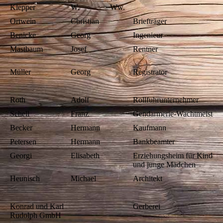
Klepper
W.
Ww.
Ortwein
Christian
Briefträger
Benicke
Georg
Ingenieur
Mastbaum
Josef
Rentner
Müller
Georg
Registrator
Roth
Adolf
Rollfuhrunternehmer
Schell
Franz
Gendarmerie-Wachtmeister
Becker
Hermann
Kaufmann
Petersen
Hermann
Bankbeamter
Georgi
Elisabeth
Erziehungsheim für Kinder
und junge Mädchen
Heunisch
Michael
Architekt
Konrad und Karl
Gerberei
Rudolph GmbH