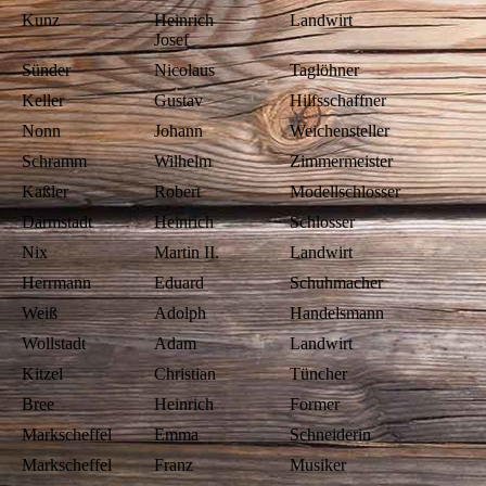
Kunz
Heinrich
Landwirt
Josef
Sünder
Nicolaus
Taglöhner
Keller
Gustav
Hilfsschaffner
Nonn
Johann
Weichensteller
Schramm
Wilhelm
Zimmermeister
Kaßler
Robert
Modellschlosser
Darmstadt
Heinrich
Schlosser
Nix
Martin II.
Landwirt
Herrmann
Eduard
Schuhmacher
Weiß
Adolph
Handelsmann
Wollstadt
Adam
Landwirt
Kitzel
Christian
Tüncher
Bree
Heinrich
Former
Markscheffel
Emma
Schneiderin
Markscheffel
Franz
Musiker