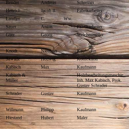
Bender
Andreas
Schreiner
Henrich
Jacob II.
Fabrikarbeiter
Landler
C.
Ww.
Sauer
Anton
Fabrikarbeiter
Glitz
Georg
Weichensteller
Knodt
Nicolaus
Kaufmann
Sawade
Hedwig
Konfektion
Kabisch
Max
Kaufmann
Kabisch &
Holzbearbeitungsmaschinen
Müller
Inh. Max Kabisch, Prok.
Gustav Schrader
Schrader
Gustav
Kaufmann
Willmann
Philipp
Kaufmann
Hiestand
Hubert
Maler