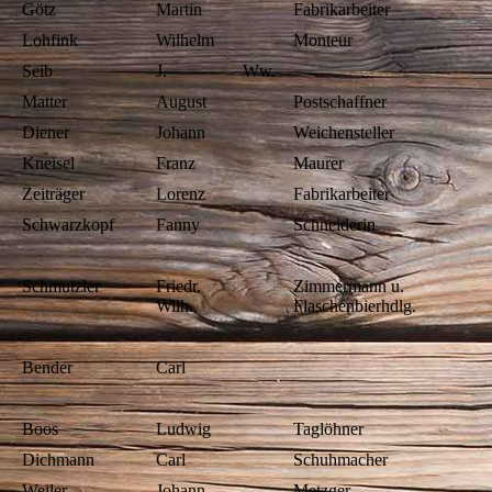
Götz
Martin
Fabrikarbeiter
Lohfink
Wilhelm
Monteur
Seib
J.
Ww.
Matter
August
Postschaffner
Diener
Johann
Weichensteller
Kneisel
Franz
Maurer
Zeiträger
Lorenz
Fabrikarbeiter
Schwarzkopf
Fanny
Schneiderin
Schmutzler
Friedr.
Zimmermann u.
Wilh.
Flaschenbierhdlg.
Bender
Carl
Boos
Ludwig
Taglöhner
Dichmann
Carl
Schuhmacher
Weiler
Johann
Metzger