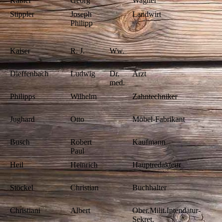
Kaßler
Georg
Wagner
Stippler
Joseph
Landwirt
Philipp
Kaiser
R. J.
Ww.
Dieffenbach
Ludwig
Dr.
Arzt
med.
Philipps
Wilhelm
Zahntechniker
Jughard
Otto
Möbel-Fabrikant
Busch
Robert
Kaufmann
Paul
Heil
Heinrich
Hauptredakteur
Stöckel
Christian
Buchhalter
Christiani
Albert
Ober.Milit.Intendatur-
Sekret.