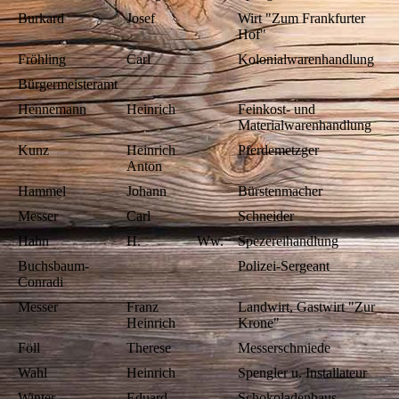
Burkard
Josef
Wirt "Zum Frankfurter
Hof"
Fröhling
Carl
Kolonialwarenhandlung
Bürgermeisteramt
Hennemann
Heinrich
Feinkost- und
Materialwarenhandlung
Kunz
Heinrich
Pferdemetzger
Anton
Hammel
Johann
Bürstenmacher
Messer
Carl
Schneider
Hahn
H.
Ww.
Spezereihandlung
Buchsbaum-
Polizei-Sergeant
Conradi
Messer
Franz
Landwirt, Gastwirt "Zur
Heinrich
Krone"
Föll
Therese
Messerschmiede
Wahl
Heinrich
Spengler u. Installateur
Winter
Eduard
Schokoladenhaus