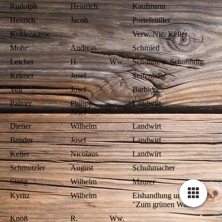
Rudolph
Heinrich
Kaufmann
Henrich
Jacob
Portefeuiller
Kohlenkasse
Verw. Nic. Keller
Mohr
Andreas
Schmied
Leicher
H.
Ww.
Schuhm. u. Schuhhdlg.
Krämer
Josef
Seifenhdlg.
Veit
Josef
Barbier
Palmer
Philipp
Landwirt
Josef
Diener
Wilhelm
Landwirt
Bender
Josef
Landwirt
Keller
Nicolaus
Landwirt
Schmutzler
August
Schuhmacher
Stang
Wilhelm
Maurer
Kyritz
Wilhelm
Eishandlung und Wirtschaft
"Zum grünen Wald"
Knöß
R.
Ww.