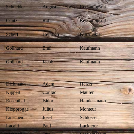
Schneider
August
vw.
Rechnungsrat
Cuntz
Rob.
Rechnungsrat
Scherf
Heinrich
Kursmakler
Gollhard
Emil
Kaufmann
Gollhard
Jacob
Kaufmann
Dichmann
Adam
Heizer
Kippert
Conrad
Maurer
Rosenthal
Isidor
Handelsmann
Klopprogge
Julius
Monteur
Linscheid
Josef
Schlosser
Lacalli
Paul
Lackierer