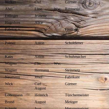
Welker
Carl
Gärtner
Abel
Elise
Ww.
Rentnerin
Ettlinger
Jeanette
Hagedorn
Alice
Fabrice, v.
Blanche
Freifrau
Palmer
Anton
Schuldiener
Kaus
Anton
Schuhmacher
Wagner
Chr.
Ww.
Wagner
Hermann
Steinmetz
Neumann
Josef
Fabrikant
Wick
Carl
Gärtner
August
Lottermann
Heinrich
Tünchermeister
Brand
August
Metzger
Schmitt
Jean
Metzgermeister