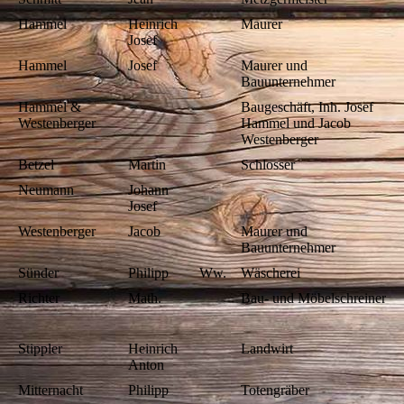
Hammel
Heinrich
Maurer
Josef
Hammel
Josef
Maurer und
Bauunternehmer
Hammel &
Baugeschäft, Inh. Josef
Westenberger
Hammel und Jacob
Westenberger
Betzel
Martin
Schlosser
Neumann
Johann
Josef
Westenberger
Jacob
Maurer und
Bauunternehmer
Sünder
Philipp
Ww.
Wäscherei
Richter
Math.
Bau- und Möbelschreiner
Stippler
Heinrich
Landwirt
Anton
Mitternacht
Philipp
Totengräber