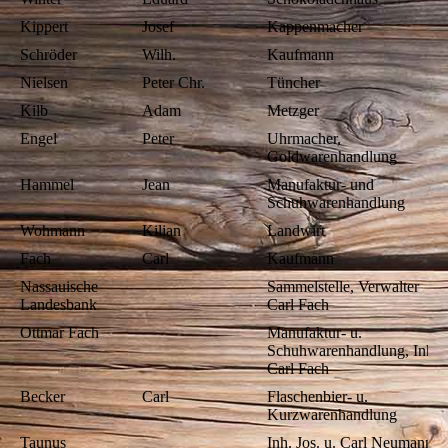
Kippert
Josef
Kappenmacher
Schröder
Wilh.
Kaufmann
Nielsen
Peter Chr.
Tüncher
Kilb
Adam
Metzger
Engel
Peter
Uhrmacher,
Goldwarenhandlung
Hammel
Jean
Manufaktur- und
Schuhwarenhandlung
Wohmann
Kilian
Landwirt
Fach
Carl
Kaufmann
Nassauische
Sammelstelle, Verwalter
Landesbank
Carl Fach
Ottmar Fach
Manufaktur- u.
Schuhwarenhandlung, Inh.
Carl Fach
Becker
Carl
Flaschenbier- u.
Kurzwarenhandlung
Taunus
Inh. Jos. u. Carl Neumann