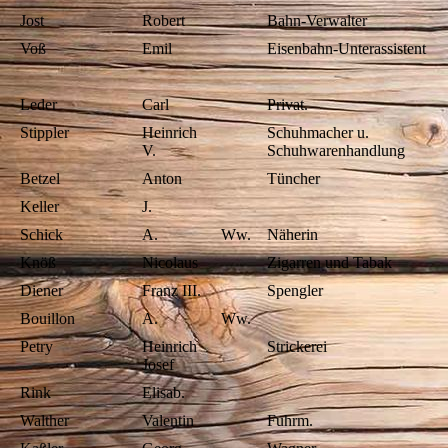
Jost
Robert
Bahn-Verwalter
Voß
Emil
Eisenbahn-Unterassistent
Leder
Carl
Privat.
Stippler
Heinrich
Schuhmacher u.
V.
Schuhwarenhandlung
Betzel
Anton
Tüncher
Keller
J.
Schick
A.
Ww.
Näherin
Knöß
Nicolaus
Zigarren und Tabak
Diener
Franz III.
Spengler
Bouillon
A.
Ww.
Petry
Heinrich
Strickerei
Josef
Rink
Elisab.
Walther
Valentin
Fuhrm.