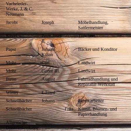
Vacheleder-
Werke, J. & C.
Neumann
Jacobi
Joseph
Möbelhandlung,
Sattlermeister
Kitzel
Peter Josef
Tüncher
II.
Papst
Johann
Bäcker und Konditor
Kilian
Mohr
Carl
Landwirt
Mohr
Georg III.
Landwirt
Biron
August
Fahrradhandlung und
Reparatur-Werkstatt
Winter
Eduard
Schnellbächer
Johann
Fabrikarbeiter
Schnellbächer
Frau
Künstl. Blumen- und
Papierhandlung
Allgemeine
Ortskrankenkasse