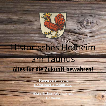
Historisches Hofheim
am Taunus
Altes für die Zukunft bewahren!
Bürgervereinigung
Hofheimer Altstadt e.V.
Historischer Arbeitskreis
Hofheim