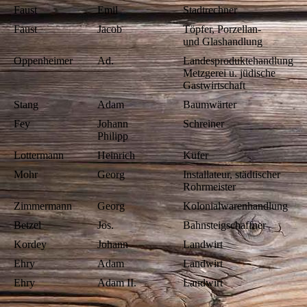
Faust
Emil
Stadtrechner
Faust
Jacob
Töpfer, Porzellan-
und Glashandlung
Oppenheimer
Ad.
Landesproduktehandlung,
Metzgerei u. jüdische
Gastwirtschaft
Stang
Adam
Baumwärter
Fey
Johann
Schreiner
Philipp
Lottermann
Heinrich
Küfer
Mohr
Georg
Installateur, städtischer
Rohrmeister
Zimmermann
Georg
Kolonialwarenhandlung
Betzel
Jos.
Bahnsteigschaffner
Kordey
Johann
Landwirt
Ehry
Adam
Landwirt
Ehry
Adam II.
Landwirt