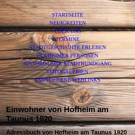
STARTSEITE
NEUIGKEITEN
ÜBER UNS
TERMINE
STADTGESCHICHTE ERLEBEN
HOFHEIMER PERSONEN
HISTORISCHER STADTRUNDGANG
FOTOGALERIEN
EMPFOHLENE WEBLINKS
Einwohner von Hofheim am
Taunus 1920
Adressbuch von Hofheim am Taunus 1920