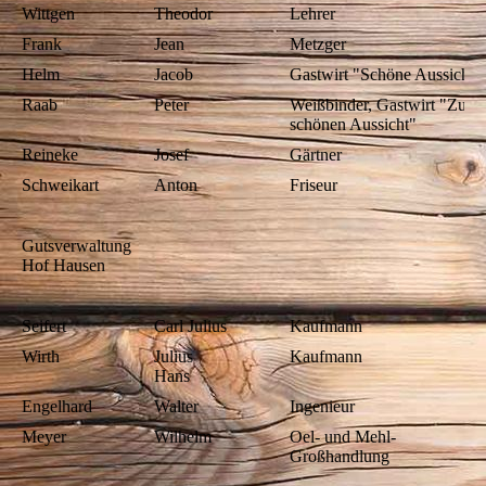
Wittgen
Theodor
Lehrer
Frank
Jean
Metzger
Helm
Jacob
Gastwirt "Schöne Aussicht"
Raab
Peter
Weißbinder, Gastwirt "Zur
schönen Aussicht"
Reineke
Josef
Gärtner
Schweikart
Anton
Friseur
Gutsverwaltung
Hof Hausen
Seifert
Carl Julius
Kaufmann
Wirth
Julius
Kaufmann
Hans
Engelhard
Walter
Ingenieur
Meyer
Wilhelm
Oel- und Mehl-
Großhandlung