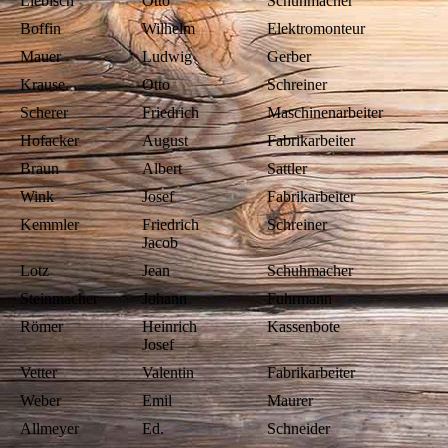
Liebisch
Otto
Schuhmacher
Boffin
Wilhelm
Elektromonteur
Mauer
Ludwig
Gerber
Krause
Otto
Schreiner
Scherer
Friedrich
Maschinenarbeiter
Hofacker
August
Fabrikarbeiter
Braun
Albert
Sattler
Wink
Josef
Fabrikarbeiter
Kemmler
Friedrich
Schreiner
Jacob
Lotz
Jean
Schuhmacher
Steinmacher
Johann
Fuhrmann
Römer
Heinrich
Kassenbote
Josef
Vetter
Valentin
Fabrikarbeiter
Weber
Emil
Maurer
Allmeyer
Ed.
Schneider