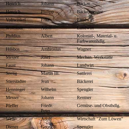
Henrich
Johann
Bäcker
Henrich
Philipp
Bäckermeister
Vohwinkel
Fritz
Landwirt
Wollstadt
Adolf
Landwirt
Phildius
Albert
Kolonial-, Material- u.
Farbwarenhdlg.
Hilsbos
Ambrosius
Wagner
Messer
Josef
Mechan. Werkstätte
Faust
Johann
Landwirt
Seelig
Martin III.
Sattlerei
Stierstädter
Jean
Bäckerei
Henninger
Wilhelm
Spengler
Messer
Johann
Rentner
Pfeffer
Friedr.
Gemüse- und Obsthdlg.
Peter
Welk
Adolf
Wirtschaft "Zum Löwen"
Diener
Georg II.
Spengler