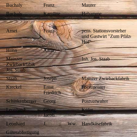
Buchaly
Franz
Maurer
Buchaly
Karoline
Hebamme
Arnet
Franz
pens. Stationsvorsteher
und Gastwirt "Zum Pfälzer
Hof"
Höhn
Anna
Mainzer
Inh. Jos. Staab
Zwiebackfabik
Jos. Staab
Staab
Joseph
Mainzer Zwiebackfabrik
Kreckel
Ernst
Forstmeister
Friedrich
Schinkenberger
Georg
Postverwalter
Leonhard
Georg
Küfer
Jacob
Leonhard
J.
Ww.
Handkäsefabrik
Güterabfertigung