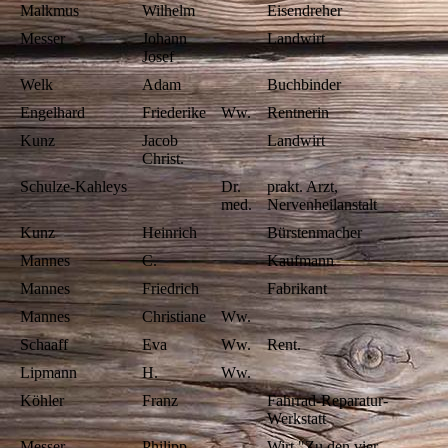
Malkmus
Wilhelm
Eisendreher
Messer
Johann
Landwirt
Josef
Welk
Adam
Buchbinder
Engelhard
Friederike
Ww.
Rentnerin
Kunz
Jacob
Landwirt
Christ.
Schulze-Kahleys
Dr.
prakt. Arzt,
med.
Nervenheilanstalt
Kunz
Heinrich
Bürstenmacher
Mannes
C.
Kaufmann
Mannes
Friedrich
Fabrikant
Mannes
Christiane
Ww.
Schaaff
Eva
Ww.
Rent.
Lipmann
H.
Ww.
Köhler
Franz
Fahrrad-Reparatur-
Werkstatt
Messer
Philipp
Wirt "Zu den vier