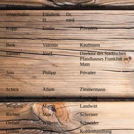
Röderstein
Ottilie
Kunstmalerin
Winterhalter
Elisabeth
Dr.
H.
med.
Kopp
Emilie
Privatiere
Berk
Valentin
Kaufmann
Simmet
Josef
Direktor des Städtischen
Pfandhauses Frankfurt am
Main
Jans
Philipp
Privatier
Schick
Adam
Zimmermann
Schramm
Johann
Landwirt
Weigand
Martin
Landwirt
Richter
Max
Schreiner
Oefner
Wilhelm
Schneider
Gräber
Jacob
Kohlenhandlung