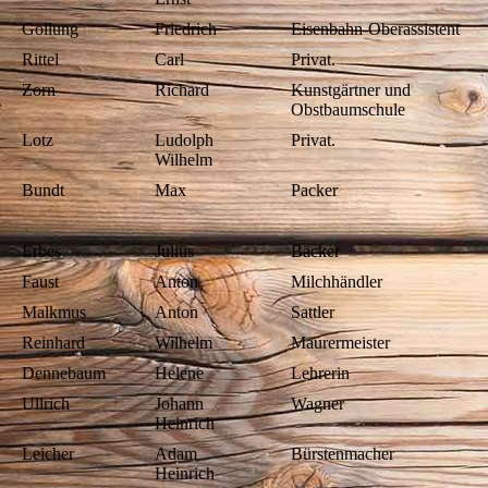
Gollung
Friedrich
Eisenbahn-Oberassistent
Rittel
Carl
Privat.
Zorn
Richard
Kunstgärtner und
Obstbaumschule
Lotz
Ludolph
Privat.
Wilhelm
Bundt
Max
Packer
Erbes
Julius
Bäcker
Faust
Anton
Milchhändler
Malkmus
Anton
Sattler
Reinhard
Wilhelm
Maurermeister
Dennebaum
Helene
Lehrerin
Ullrich
Johann
Wagner
Heinrich
Leicher
Adam
Bürstenmacher
Heinrich