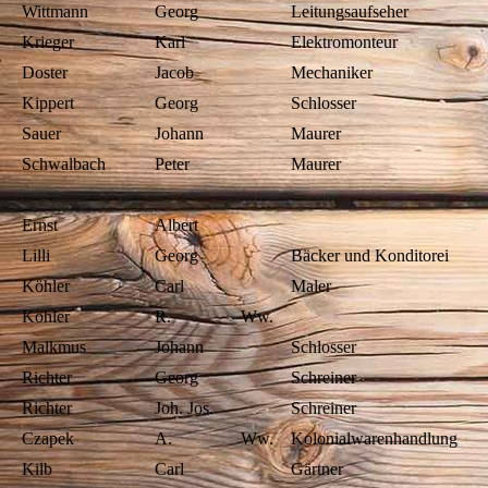
Wittmann
Georg
Leitungsaufseher
Krieger
Karl
Elektromonteur
Doster
Jacob
Mechaniker
Kippert
Georg
Schlosser
Sauer
Johann
Maurer
Schwalbach
Peter
Maurer
Ernst
Albert
Lilli
Georg
Bäcker und Konditorei
Köhler
Carl
Maler
Köhler
R.
Ww.
Malkmus
Johann
Schlosser
Richter
Georg
Schreiner
Richter
Joh. Jos.
Schreiner
Czapek
A.
Ww.
Kolonialwarenhandlung
Kilb
Carl
Gärtner