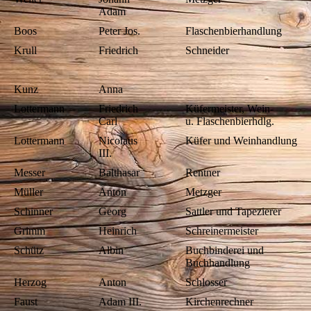
Adam
Boos
Peter Jos.
Flaschenbierhandlung
Krull
Friedrich
Schneider
Kunz
Anna
Lottermann
Friedrich
Küfermeister, Wein-
Carl
u. Flaschenbierhdlg.
Lottermann
Nicolaus
Küfer und Weinhandlung
III.
Messer
Balthasar
Rentner
Müller
Anton
Metzger
Schinner
Georg
Sattler und Tapezierer
Grimm
Heinrich
Schreinermeister
Schütz
Albin
Buchbinderei und
Buchhandlung
Herzog
Anton
Schlosser
Faust
Adam III.
Kirchenrechner