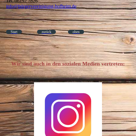
Tel. 06192 7826
info@bürgervereinigung-hofheim.de
Start
zurück
oben
Wir sind auch in den sozialen Medien vertreten: