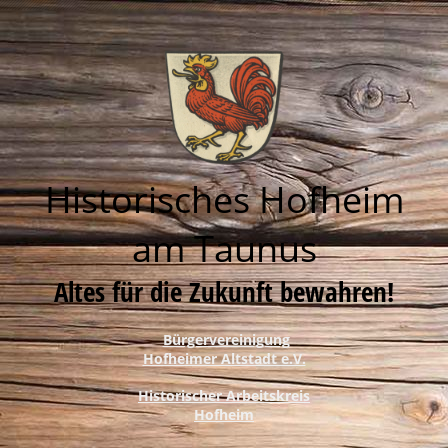
Historisches Hofheim
am Taunus
Altes für die Zukunft bewahren!
Bürgervereinigung
Hofheimer Altstadt e.V.
Historischer Arbeitskreis
Hofheim