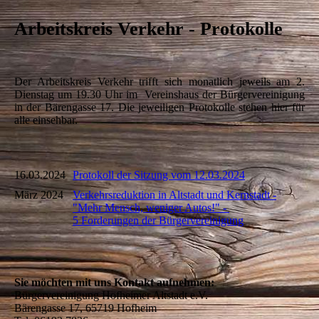
Arbeitskreis Verkehr - Protokolle
Der Arbeitskreis Verkehr trifft sich monatlich jeweils am 2.
Dienstag um 19.30 Uhr im Vereinshaus der Bürgervereinigung
in der Bärengasse 17. Die jeweiligen Protokolle stehen hier für
alle einsehbar.
16.03.2024
Protokoll der Sitzung vom 12.03.2024
März 2024
Verkehrsreduktion in Altstadt und Kernstadt -
"Mehr Mensch, weniger Autos!" -
5 Forderungen der Bürgervereinigung
Sie möchten mit uns Kontakt aufnehmen:
Bürgervereinigung Hofheimer Altstadt e.V.
Bärengasse 17, 65719 Hofheim