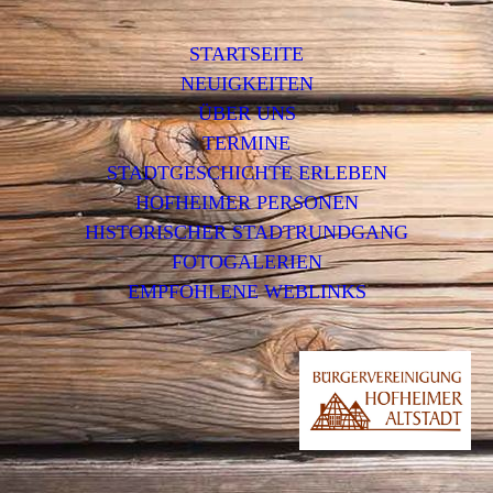
STARTSEITE
NEUIGKEITEN
ÜBER UNS
TERMINE
STADTGESCHICHTE ERLEBEN
HOFHEIMER PERSONEN
HISTORISCHER STADTRUNDGANG
FOTOGALERIEN
EMPFOHLENE WEBLINKS