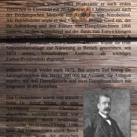
Herstatt“ finanziert wurde. 1861 produzierte er nach ersten
Versuchen in Ehrenfeld mit 20 Arbeitern 31 t Jahresumsatz nach
der Béchampschen Methode zur Reduktion von Nitrobenzol.
Als Betriebsleiter setzte er den Chemiker Philipp Greif ein, der
die Aufstellung und den Einsatz von Dampfmaschinen 1866
initiierte, so dass weitgehend auf der Basis von Entwicklungen
der angesehenen Londoner Farbenfabrik „Simpson, Maule &
Nicholson“ produziert werden konnte. 1865/67 wurde die erste
Salpetersäureanlage zur Nitrierung in Betrieb genommen, seit
1873 reines, kristallisiertes Anilinsalz als wichtiges
Farbstoffvorprodukt abgesetzt.
Wilhelm Joseph Weiler starb 1875. Bei seinem Tod betrug die
Jahresproduktion des Werks 300.000 kg Anilinöl, die Anlagen
wurden mit drei Dampfkesseln und zwei Dampfmaschinen mit
insgesamt 30 PS betrieben.
Das Unternehmen wurde von seinem
Sohn Dr. Julius Weiler, der eine
Ausbildung zum Chemiker
absolvierte, weitergeführt und war
gekennzeichnet durch beständige
technische Weiterentwicklung. 1880
hatte das Unternehmen einen Anteil
von ca. 35 % an der deutschen