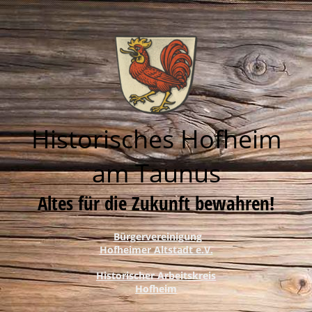
Historisches Hofheim
am Taunus
Altes für die Zukunft bewahren!
Bürgervereinigung
Hofheimer Altstadt e.V.
Historischer Arbeitskreis
Hofheim