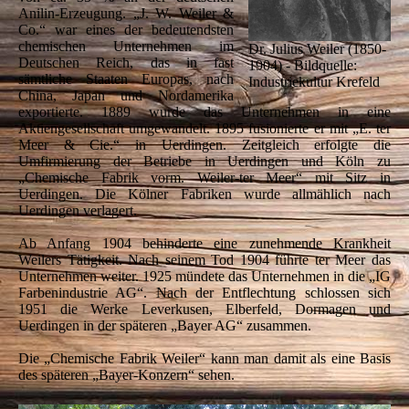
Anilin-Erzeugung. „J. W. Weiler &
Co.“ war eines der bedeutendsten
chemischen Unternehmen im
Dr. Julius Weiler (1850-
Deutschen Reich, das in fast
1904) - Bildquelle:
sämtliche Staaten Europas, nach
Industriekultur Krefeld
China, Japan und Nordamerika
exportierte. 1889 wurde das Unternehmen in eine
Aktiengesellschaft umgewandelt. 1895 fusionierte er mit „E. ter
Meer & Cie.“ in Uerdingen. Zeitgleich erfolgte die
Umfirmierung der Betriebe in Uerdingen und Köln zu
„Chemische Fabrik vorm. Weiler-ter Meer“ mit Sitz in
Uerdingen. Die Kölner Fabriken wurde allmählich nach
Uerdingen verlagert.
Ab Anfang 1904 behinderte eine zunehmende Krankheit
Weilers Tätigkeit. Nach seinem Tod 1904 führte ter Meer das
Unternehmen weiter. 1925 mündete das Unternehmen in die „IG
Farbenindustrie AG“. Nach der Entflechtung schlossen sich
1951 die Werke Leverkusen, Elberfeld, Dormagen und
Uerdingen in der späteren „Bayer AG“ zusammen.
Die „Chemische Fabrik Weiler“ kann man damit als eine Basis
des späteren „Bayer-Konzern“ sehen.