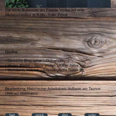
Die letzte Ruhestätte der Familie Weiler auf dem
Melatenfriedhof in Köln - Foto: Privat
Quellen:
• Deutsche Biographie – Onlinefassung
• Weiler, Martin – Sippe Weiler, 1930er Jahre
• Wohmann, Wilfried – Genealogische Daten
Bearbeitung: Historischer Arbeitskreis Hofheim am Taunus
(Wilfried Wohmann)
Start
zurück
oben
weiter