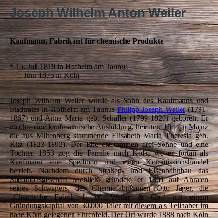
Joseph Wilhelm Anton Weiler
Kaufmann, Fabrikant für chemische Produkte
* 15. Juli 1819 in Hofheim am Taunus
+ 1. Juni 1875 in Köln
Joseph Wilhelm Weiler wurde als Sohn des Kaufmanns und
Stadtrates in Hofheim am Taunus
Philipp Joseph Weiler
(1791-
1867) und Anna Maria geb. Schaller (1799-1820) geboren. Er
machte eine kaufmännische Ausbildung, heiratete 1844 in Mainz
die aus Miltenberg stammende Elisabeth Maria Theresia geb.
Kitz (1823-1892). Der Ehe entstammen drei Söhne und eine
Tochter. 1853 zog die Familie nach Köln, wo er fortan als
Kaufmann eine Spedition und einen Kommissionshandel
betrieb. Nachdem durch Straßen- und Eisenbahnbau das
Speditionsgeschäft nachließ, gründete er 1861 auf Anraten
seines Schwagers, des Chemiefabrikanten Otto Jäger, die
„Chemische Fabrik J. W. Weiler & Co.“ mit einem
Gründungskapital von 30.000 Taler mit diesem als Teilhaber im
nahe Köln gelegenen Ehrenfeld. Der Ort wurde 1888 nach Köln