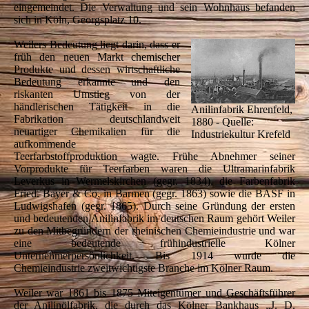
eingemeindet. Die Verwaltung und sein Wohnhaus befanden
sich in Köln, Georgsplatz 10.
Weilers Bedeutung liegt darin, dass er
früh den neuen Markt chemischer
Produkte und dessen wirtschaftliche
Bedeutung erkannte und den
riskanten Umstieg von der
händlerischen Tätigkeit in die
Anilinfabrik Ehrenfeld,
Fabrikation deutschlandweit
1880 - Quelle:
neuartiger Chemikalien für die
Industriekultur Krefeld
aufkommende
Teerfarbstoffproduktion wagte. Frühe Abnehmer seiner
Vorprodukte für Teerfarben waren die Ultramarinfabrik
Leverkus in Wermelskirchen (gegr. 1834), die Farbenfabrik
Fried. Bayer & Co. in Barmen (gegr. 1863) sowie die BASF in
Ludwigshafen (gegr. 1865). Durch seine Gründung der ersten
und bedeutenden Anilinfabrik im deutschen Raum gehört Weiler
zu den Mitbegründern der rheinischen Chemieindustrie und war
eine bedeutende frühindustrielle Kölner
Unternehmerpersönlichkeit. Bis 1914 wurde die
Chemieindustrie zweitwichtigste Branche im Kölner Raum.
Weiler war 1861 bis 1875 Miteigentümer und Geschäftsführer
der Anilinölfabrik, die durch das Kölner Bankhaus „J. D.