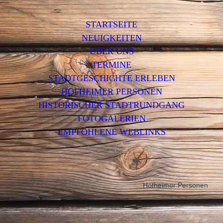
STARTSEITE
NEUIGKEITEN
ÜBER UNS
TERMINE
STADTGESCHICHTE ERLEBEN
HOFHEIMER PERSONEN
HISTORISCHER STADTRUNDGANG
FOTOGALERIEN
EMPFOHLENE WEBLINKS
Hofheimer Personen