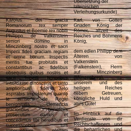
Übersetzung der
lateinischen
Verleihungsurkunde)
Karolus dei gracia
Karl, von Gottes
Romanorum rex semper
Gnaden König der
Augustus et Boemie rex nobili
Römer, allzeit des
Philippo de Valkenstein
Reiches und Böhmens
seniori domino in
König,
Minczinberg nostro et sacri
dem edlen Philipp dem
Imperii fideli graciam regiam
Älteren von
et omne bonum. Inspectis
Valkenstein
meritis tue probitatis et
(Falkenstein), Herrn
constantibus ac fidelibus
auf Minczinberg
obsequiis quibus nostris et
(Münzenberg),
sacri Imperii honoribus
unserem und des
inserdasse dinosceris et tanto
heiligen Reiches
amplioribus fidei zelo
liebem Getreuen,
aspirabis imposterum quanto
königliche Huld und
te senseris de Regie
alles Gute!
benignitatis clemencia
gracioribus beneficiis
Im Hinblick auf die
prosecutum damus et
Verdienste von dir
concedimus tibi heredibus et
Rechtschaffenem und
successoribus tuis
die beharrlichen und
imperpetuum plenam