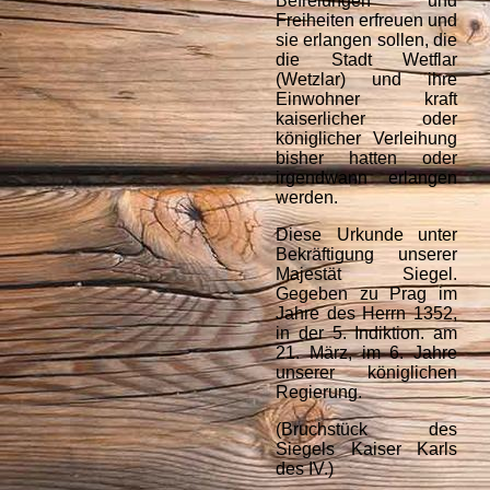
Befreiungen und
Freiheiten erfreuen und
sie erlangen sollen, die
die Stadt Wetflar
(Wetzlar) und ihre
Einwohner kraft
kaiserlicher oder
königlicher Verleihung
bisher hatten oder
irgendwann erlangen
werden.
Diese Urkunde unter
Bekräftigung unserer
Majestät Siegel.
Gegeben zu Prag im
Jahre des Herrn 1352,
in der 5. Indiktion. am
21. März, im 6. Jahre
unserer königlichen
Regierung.
(Bruchstück des
Siegels Kaiser Karls
des IV.)