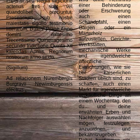
Imperali seu Regia lagicione
einer Behinderung
actenus freti sunt vel
oder Erschwerung
quandolibet prociuntur.
auch einen
Presencium sub nostre
Schandpfahl, einen
maiestatis sigollo testimonio
Galgen oder ein
litterarum. Datum Prage Anno
Marterholz
domini millesimo
aufzustellen, Gerichte,
Trecentisimo Quinquagesimo
Werkstätten,
secundo Indictione Quinta XII
mechanische Werke
kalendas Aprilis, Regnorum
und irgendwelche
nostrorum anno sexto.
öffentliche
Einrichtungen, wie sie
(Sigillum)
bei kaiserlichen
Ad relacionem Nurembergis
Städten üblich sind, zu
Burgravii Newimburgensis
schaffen, auch einen
electrus
Markt für irgendwelche
verkäufliche Dinge an
einem Wochentag, den
du und deine
erwähnten Erben und
Nachfolger auswählen
mögen, festzulegen,
anzuordnen, und
bekanntzugeben.