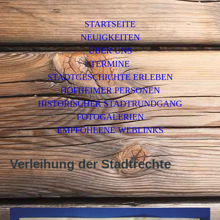
STARTSEITE
NEUIGKEITEN
ÜBER UNS
TERMINE
STADTGESCHICHTE ERLEBEN
HOFHEIMER PERSONEN
HISTORISCHER STADTRUNDGANG
FOTOGALERIEN
EMPFOHLENE WEBLINKS
Verleihung der Stadtrechte