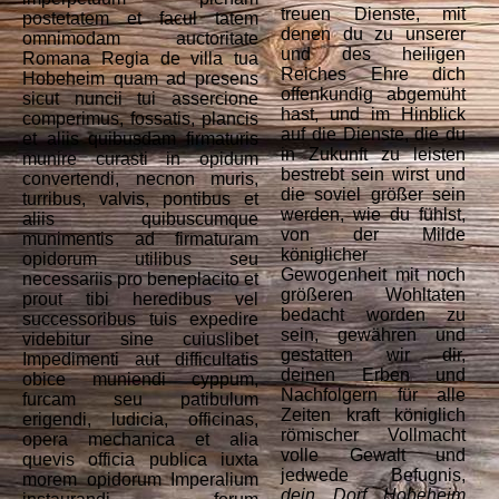
treuen Dienste, mit
postetatem et facul tatem
denen du zu unserer
omnimodam auctoritate
und des heiligen
Romana Regia de villa tua
Reiches Ehre dich
Hobeheim quam ad presens
offenkundig abgemüht
sicut nuncii tui assercione
hast, und im Hinblick
comperimus, fossatis, plancis
auf die Dienste, die du
et aliis quibusdam firmaturis
in Zukunft zu leisten
munire curasti in opidum
bestrebt sein wirst und
convertendi, necnon muris,
die soviel größer sein
turribus, valvis, pontibus et
werden, wie du fühlst,
aliis quibuscumque
von der Milde
munimentis ad firmaturam
königlicher
opidorum utilibus seu
Gewogenheit mit noch
necessariis pro beneplacito et
größeren Wohltaten
prout tibi heredibus vel
bedacht worden zu
successoribus tuis expedire
sein, gewähren und
videbitur sine cuiuslibet
gestatten wir dir,
Impedimenti aut difficultatis
deinen Erben und
obice muniendi cyppum,
Nachfolgern für alle
furcam seu patibulum
Zeiten kraft königlich
erigendi, ludicia, officinas,
römischer Vollmacht
opera mechanica et alia
volle Gewalt und
quevis officia publica iuxta
jedwede Befugnis,
morem opidorum Imperalium
dein Dorf Hobeheim