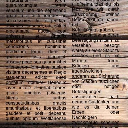
instaurandi, forum
(Hofheim), das du bis
quarumcumque rerum
jetzt, wie wir durch
venalium una die septimane
Zusicherung deines
quam tu et dicti heredes ac
Boten erfahren haben,
successores tui eligendam
mit
duxeritis statuendi, edicenti et
Befestigungsgräben,
proclamanti, quod liceat
Palisaden und anderen
universis et singulis
Befestigungsmitteln zu
mercatoribus et cuiuslibet
versehen besorgt
condicionis hominibus
warst,
zu einer Stadt zu
predictum forum dum et
machen
, und es mit
quociens ipsis placuerit,
Mauern, Toren,
absque pene seu quarumlibet
Brücken und
offensarum formidine publice
irgendwelchen
visitare decernentes et Regio
anderen zur Sicherung
statuentes edicto quod
von Städten nützlichen
prefatum opidum Hobheim
oder nötigen
cives incole et inhabitatores
Befestigungen
ipsius omnibus privilegiis
auszustatten nach
litteris iuribus
deinem Gutdünken und
consuetudinibus graciis
wie es dir, deinen
emunitatibus et libertatibus
Erben oder
gaudere et potiri debeant,
Nachfolgern
quibus opidum Wetflariense
zweckmäßig scheinen
et inhabitatores ipsius ex
wird ohne Hemmnis