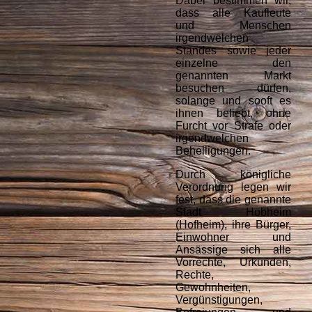
Dabei bestimmen wir,
dass alle Kaufleute
und Menschen
irgendwelchen
Standes sowie jeder
einzelne den
genannten Markt
besuchen dürfen,
solange und sooft es
ihnen beliebt, ohne
Furcht vor Strafe oder
irgendwelchen
Behelligungen.
Durch königliche
Verordnung legen wir
fest, dass die genannte
Stadt Hobheim
(Hofheim), ihre Bürger,
Einwohner und
Ansässige sich alle
Vorrechte, Urkunden,
Rechte,
Gewohnheiten,
Vergünstigungen,