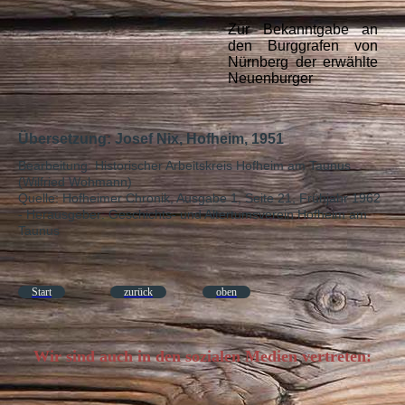
Zur Bekanntgabe an
den Burggrafen von
Nürnberg der erwählte
Neuenburger
Übersetzung: Josef Nix, Hofheim, 1951
Bearbeitung: Historischer Arbeitskreis Hofheim am Taunus
(Wilfried Wohmann)
Quelle: Hofheimer Chronik, Ausgabe 1, Seite 21, Frühjahr 1962
- Herausgeber: Geschichts- und Altertumsverein Hofheim am
Taunus
Start
zurück
oben
Wir sind auch in den sozialen Medien vertreten: