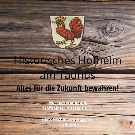
Historisches Hofheim
am Taunus
Altes für die Zukunft bewahren!
Bürgervereinigung
Hofheimer Altstadt e.V.
Historischer Arbeitskreis
Hofheim