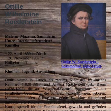
Ottilie
Wilhelmine
Roederstein
Malerin, Mäzenin, Sammlerin,
Unterstützerin befreundeter
Künstler
* 22. April 1859 in Zürich
+ 26. November 1937 in
Ottilie W. Roederstein -
Hofheim am Taunus
Selbstporträt, Foto: Privat
Kindheit, Jugend, Ausbildung
Ottilie wurde in Zürich als zweites Kind des Kaufmanns
Reinhard (1828-1891) und Alwina Roederstein geb. Baum
(1828-1892), die aus Wuppertal-Barmen stammten und aus
beruflichen Gründen in die Schweiz gezogen waren, geboren.
Mit ihren beiden Schwestern erlebt sie eine weitgehend
unbeschwerte Kindheit, in der auch schon früh das Interesse für
Kunst, speziell für die Porträtmalerei, geweckt und gefördert