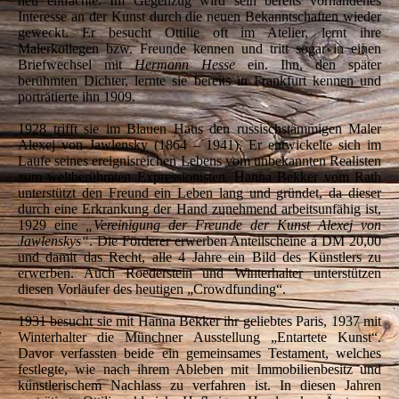
neu entfachte. Im Gegenzug wird sein bereits vorhandenes
Interesse an der Kunst durch die neuen Bekanntschaften wieder
geweckt. Er besucht Ottilie oft im Atelier, lernt ihre
Malerkollegen bzw. Freunde kennen und tritt sogar in einen
Briefwechsel mit
Hermann Hesse
ein. Ihn, den später
berühmten Dichter, lernte sie bereits in Frankfurt kennen und
porträtierte ihn 1909.
1928 trifft sie im Blauen Haus den russischstämmigen Maler
Alexej von Jawlensky (1864 – 1941). Er entwickelte sich im
Laufe seines ereignisreichen Lebens vom unbekannten Realisten
zum weltberühmten Expressionisten. Hanna Bekker vom Rath
unterstützt den Freund ein Leben lang und gründet, da dieser
durch eine Erkrankung der Hand zunehmend arbeitsunfähig ist,
1929 eine
„Vereinigung der Freunde der Kunst Alexej von
Jawlenskys“
. Die Förderer erwerben Anteilscheine á DM 20,00
und damit das Recht, alle 4 Jahre ein Bild des Künstlers zu
erwerben. Auch Roederstein und Winterhalter unterstützen
diesen Vorläufer des heutigen „Crowdfunding“.
1931 besucht sie mit Hanna Bekker ihr geliebtes Paris, 1937 mit
Winterhalter die Münchner Ausstellung „Entartete Kunst“.
Davor verfassten beide ein gemeinsames Testament, welches
festlegte, wie nach ihrem Ableben mit Immobilienbesitz und
künstlerischem Nachlass zu verfahren ist. In diesen Jahren