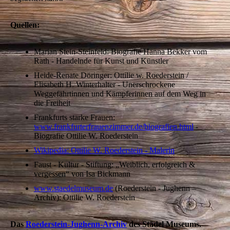
Quellen:
Marian Stein-Steinfeld: Biografie Hanna Bekker vom
Rath - Handelnde für Kunst und Künstler
Heide-Renate Döringer: Ottilie w. Roederstein /
Elisabeth H. Winterhalter - Unerschrockene
Weggefährtinnen und Kämpferinnen auf dem Weg in
die Freiheit
Frankfurts starke Frauen:
www.frankfurterfrauenzimmer.de/biografien.html
-
Biografie Ottilie W. Roederstein
Wikipedia: Ottilie W. Roederstein - Malerin
Faust - Kultur - Stiftung: „Weiblich, erfolgreich &
vergessen“ von Isa Bickmann
www.staedelmuseum.de
(Roederstein - Jughenn –
Archiv): Ottilie W. Roederstein
Das
Roederstein-Jughenn-Archiv
des Städel Museums.