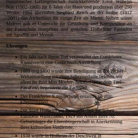
französischer Gefangenschaft zurückkehrende Ernst Wilhelm
Nay (1902-1968) für 6 Jahre das Haus und produziert über 250
Werke. 1951 übernahm Siegfried Reich an der Stolpe (1912
-2001) das Atelierhaus für einige Zeit als Mieter. Neben seiner
Malerei gab er Unterricht für Gestaltung und Komposition an
der Fotoschule Hoepffner und gestaltete Hofheimer Fassaden
mit Sgraffiti und Mosaik.
Ehrungen
Ein Jahr nach ihrem Tod veranstaltet der Frankfurter
Kunstverein eine Gedächtnis-Ausstellung.
1889 und 1890 wurde ihre Beteiligung an der Pariser
Weltausstellung mit einer Silbermedaille belohnt, vor
allem ihr Bild
Miss Mosher
, bekannt unter dem Titel
Fin d´eté
, begeisterte die Fachwelt.
Der Frankfurter Künstlerbund ernannte sie zum
Ehrenmitglied.
Die Stadt Hofheim am Taunus verlieh ihr, neben
Elisabeth Winterhalter, 1929 aus Anlass ihres 70.
Geburtstages die Ehrenbürgerschaft in Anerkennung
ihrer kulturellen Verdienste.
1938 wurde in Hofheim der Deschweg in