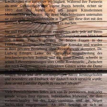
Kunstinstitut von immenser Wichtigkeit. Während ihre Partnerin
als erste Gynäkologin eine eigene Praxis betreibt, richtet sie
1893 dort ein Atelier ein, um jungen Künstlerinnen
Malunterricht zu erteilen. Mit ihren Malschülerinnen unternahm
sie zahlreiche Studienaufenthalte in Paris, um diese dort mit den
diversen Kunstsammlungen vertraut zu machen.
Sie und Elisabeth Winterhalter engagierten sich, jede auf ihrem
Gebiet, für die Ausbildung und Unabhängigkeit von Mädchen
und Frauen. Zugleich pflegten die beiden Frauen in der
Frankfurter Bürgergesellschaft vielfältige Kontakte und wurden
in ihrer privaten Beziehung ohne Ressentiments akzeptiert. Dr.
Ludwig Edinger, Leiter der Gehirnforschungsabteilung des
Senckenbergischen Instituts und ein guter Freund, schreibt in
seinen Lebenserinnerungen über Ottilie Roederstein:
„Zwischen
den nach Zeitkonventionen gekleideten Gästen wirkte die Dame
im schwarzen Rock, den kräftigen, bequemen Halbschuhen, der
weißen Weste und dem smokingartigen Sacco herausgehoben
und besonders: ein Eindruck, der dadurch noch verstärkt wurde,
dass sie mit Lust eine Zigarre zu rauchen pflegte!“
Viele Persönlichkeiten ließen sich von ihr porträtieren, trotz oder
gerade wegen ihrer eigenen, individuellen Malweise, die dem
vorherrschenden Stil des Expressionismus und der Neuen
Sachlichkeit entgegenstand. Ab 1897 beteiligt sie sich an