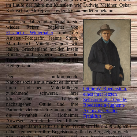
im Laufe der Jahre mit Künstlern wie Ludwig Meidner, Oskar
Kokoschka, Alexej von Jawlensky und anderen bekannt.
In diesem Jahrzehnt unternahm sie
wieder Reisen, begleitet von
Elisabeth Winterhalter
und der
Amateur-Fotografin Jeanne Smith.
Man besucht Mittelmeerländer wie
Italien, Griechenland mit den Inseln
Rhodos und Zypern sowie die
Tempel von Luxor, Assuan und das
Heilige Land.
Der aufkommende
Nationalsozialismus macht es ihr und
ihren jüdischen Malerkollegen
Ottilie W. Roederstein,
zunehmend schwerer, ihrer
eines ihrer letzten
künstlerischen Tätigkeit
Selbstporträts - Quelle:
nachzugehen. Ottilie und ihre
Roederstein-Jughenn-
Partnerin ziehen sich zunehmend in
Archiv des Städel
die Privatheit des Hofheimer
Frankfurt
Anwesens zurück. In den frühen
Zwanziger-Jahren lernt sie ihren Nachbarn
Hermann Jughenn
näher kennen, der ihre Begeisterung für das Bergsteigen wieder