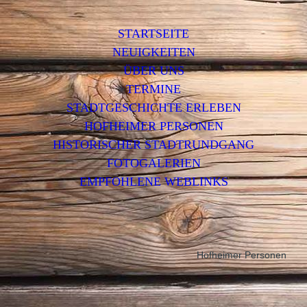
STARTSEITE
NEUIGKEITEN
ÜBER UNS
TERMINE
STADTGESCHICHTE ERLEBEN
HOFHEIMER PERSONEN
HISTORISCHER STADTRUNDGANG
FOTOGALERIEN
EMPFOHLENE WEBLINKS
Hofheimer Personen