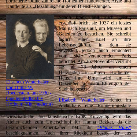
porträtierte Ottilie zahlreiche Hofheimer Handwerker, Ärzte und
Kaufleute als „Bezahlung“ für deren Dienstleistungen.
Schon krank und auch geistig
erschöpft bricht sie 1937 ein letztes
Mal nach Paris auf, um Museen und
Galerien zu besuchen. Sie schreibt
täglich einen Brief an ihre
Lebensgefährtin, in dem sie
begeistert, jedoch auch ernüchtert
vom sich verändernden Paris
berichtet. Am 26. November verstirbt
sie mit 78 Jahren an einem
Herzleiden in ihrem Hofheimer
Haus. Ihre Urne wird am 7.
Elisabeth Winterhalter
Dezember in einem Ehrengrab der
und Ottilie W.
Stadt beigesetzt.
Roederstein, um 1930 -
Quelle: Stadtarchiv
Elisabeth Winterhalter
richtet im
Hofheim (Slg. Jughenn)
Atelierhaus eine Erinnerungsstätte
ein und kümmert sich um das
wirtschaftliche und künstlerische Erbe. Kurzzeitig wird das
Atelier auch zum Unterschlupf für Hanna Bekker, da die
heranrückenden Amerikaner 1945 ihr
"
Blaues Haus"
beschlagnahmen. Nach ihrer Rückkehr bezog der aus