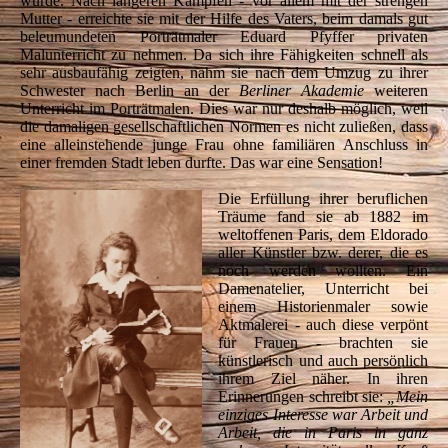
wurde. Nach längeren Kämpfen - vor allem mit der strengen
Mutter - erreichte sie mit der Hilfe des Vaters, beim damals gut
beleumundeten Porträtmaler Eduard Pfyffer privaten
Malunterricht zu nehmen. Da sich ihre Fähigkeiten schnell als
sehr ausbaufähig zeigten, nahm sie nach dem Umzug zu ihrer
Schwester nach Berlin an der
Berliner Akademie
weiteren
Unterricht im Porträtmalen. Dies war nur deshalb möglich, weil
die damaligen gesellschaftlichen Normen es nicht zuließen, dass
eine alleinstehende junge Frau ohne familiären Anschluss in
einer fremden Stadt leben durfte. Das war eine Sensation!
Die Erfüllung ihrer beruflichen
Träume fand sie ab 1882 im
weltoffenen Paris, dem Eldorado
aller Künstler bzw. derer, die es
noch werden wollten. Ein
Damenatelier, Unterricht bei
einem Historienmaler sowie
Aktmalerei - auch diese verpönt
für Frauen - brachten sie
künstlerisch und auch persönlich
ihrem Ziel näher. In ihren
Erinnerungen schreibt sie:
„Mein
einziges Interesse war Arbeit und
Arbeit, die in Paris in ganz