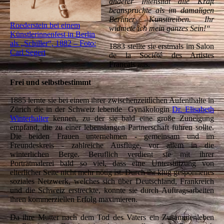
anderer Intensität alle Kraft
beanspruchte als im damaligen
Berliner Kunsttreiben. Ihr
Roederstein bei einem
widmete ich mein ganzes Sein!“
Künstlerinnenfest in Berlin
als „Schiller“, 1882 – Foto:
1883 stellte sie erstmals im Salon
Carl Segert
de la Société des Artistes
Francais aus.
Frei und selbstbestimmt
1885 lernte sie bei einem ihrer zwischenzeitlichen Aufenthalte in
Zürich die in der Schweiz lebende Gynäkologin
Dr. Elisabeth
Winterhalter
kennen, zu der sie bald eine große Zuneigung
empfand, die zu einer lebenslangen Partnerschaft führen sollte.
Die beiden Frauen unternehmen - gemeinsam und im
Freundeskreis - zahlreiche Ausflüge, vor allem in die
winterlichen Berge. Beruflich verdient sie mit ihrer
Porträtmalerei bald so viel, dass eine Unterstützung von
elterlicher Seite nicht mehr nötig ist. Durch ihr klug gesponnenes
soziales Netzwerk, welches sich über Deutschland, Frankreich
und die Schweiz erstreckte, konnte sie durch Auftragsarbeiten
ihren kommerziellen Erfolg maximieren.
Da ihre Mutter nach dem Tod des Vaters ein Zusammenleben