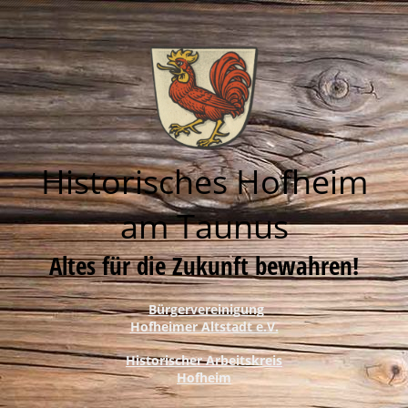
Historisches Hofheim
am Taunus
Altes für die Zukunft bewahren!
Bürgervereinigung
Hofheimer Altstadt e.V.
Historischer Arbeitskreis
Hofheim