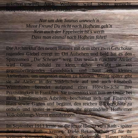
gekeltert wird! Auch Werbung wird schon gemacht,
beispielsweise mit dem Vierzeiler:
Nur um den Taunus anzuseh´n
Musst Freund Du nicht nach Hofheim geh´n
Nein auch der Eppelwein ist´s werth
Dass man einmal nach Hofheim fährt!
Die Architektur des neuen Hauses mit dem über zwei Geschosse
ragenden Giebel erregt im Ort Aufsehen und bald hat es den
Spitznamen
„Die Scheuer“
weg. Das seitlich errichtete Atelier
wird Ottilie alsbald zu klein, daher erwirbt sie ein
gegenüberliegendes Grundstück und baut ein kleines
Atelierhaus, um ungestört malen zu können. Wenig später gibt
sie ihr Atelier in der Städelschule auf und auch Elisabeth
Winterhalter beendet aufgrund einer Hörschwäche ihre
Praxistätigkeit in Frankfurt. Sie unterstützt von nun an Ottilie bei
ihren künstlerischen Arbeiten, beschäftigt sich mit Finanzen,
Haus sowie Garten und beginnt, den reichen Bücherschatz zu
ordnen und später in einen von ihr gegründeten Hofheimer
Volksbildungs-Verein einzubringen.
Im September 1913 lernte sie die junge Hanna vom Rath - später
Bekker vom Rath
- kennen. Diese Bekanntschaft ist für ihr
weiteres Künstlerleben von großer Bedeutung. Hanna nahm