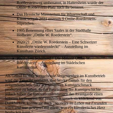
Roedersteinweg umbenannt, in Hattersheim wurde der
Ottilie-Roederstein-Platz nach ihr benannt.
Das Hessische Ministerium für Wissenschaft und
Kunst vergab 2021 erstmals 9 Ottilie-Roederstein-
Stipendien.
1995 Benennung eines Saales in der Stadthalle
Hofheim: „Ottilie W. Roederstein“.
2020/21 „Ottilie W. Roederstein – Eine Schweizer
Künstlerin wiederentdeckt“ – Ausstellung im
Kunsthaus Zürich.
2023 „Frei Schaffend – Die Malerin Ottilie W.
Roederstein“ – Ausstellung im Städelschen
Kunstinstitut.
Als Grund für ihre weitgehende Vergessenheit im Kunstbetrieb
wird die Tatsache vermutet, ihre Werke damals für den
zeitgenössischen, eher konservativen Kunstgeschmack
produziert zu haben. In der Beurteilung der Kunstgeschichte
jedoch haben die Innovationsleistungen der Avantgarde einen
höheren Stellenwert. Sie persönlich sprach rückblickend von
Dankbarkeit, konnte sie doch
„so vieles im Leben mit Freunden
teilen und war gesegnet mit allem, was ein künstlerisches Herz
beglücken kann.“