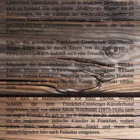
zahlreichen Ausstellungen, sowohl in deutschen Metropolen als
auch im Ausland. Die sogenannte „Shakespeare-Mappe“ mit 28
Zeichnungen, die sie während der wöchentlichen Treffen im
jüdischen Hause Goldschmidt anfertigte, zeugte von vielfältigen
gesellschaftlichen Zusammenkünften, an denen die beiden
Frauen teilnahmen.
Etliche der gehobenen Frankfurter Gesellschaft angehörende
Bürger ließen sich in diesen Jahren von ihr porträtieren, zu
vielen entwickelt sich dadurch auch eine Freundschaft.
Mitglieder der Bankiersfamilien Bethmann und von Metzler,
Familie Mumm von Schwarzenstein, Bürgermeister Richard
Merton, Familie Goldstein, die später bekannte Malerin Mathilde
Battenberg und der Städeldirektor Georg Swarzenski zählten
dazu.
Aber auch zu Malerfreunden wie Hans Thoma, Norbert
Schrödl, die dem Frankfurt-Cronberger-Künstlerbund
angehörten, und vor allem Jakob Nussbaum (1873-1936) hielt
sie engen Kontakt. Er galt in der 1. Hälfte des 20. Jahrhunderts
als der bedeutendste jüdische Künstler in Frankfurt, verliert
jedoch 1933 seine Professur am Städel und muss im
darauffolgenden Jahr nach Palästina emigrieren.