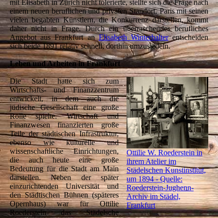
mit Elisabeth in Zürich nicht tolerierte, stellte sich die Frage nach
einem neuen beruflichen und privaten Standort. Paris mit seinen
vielen begabten Künstlern, die Konkurrenz darstellen, kommt
daher nicht in Frage. Durch ein überraschendes berufliches
Angebot aus Frankfurt an
Elisabeth Winterhalter
entscheiden
sich beide 1891 relativ schnell, dorthin umzusiedeln.
Leben und Arbeiten in Frankfurt
Die Stadt hatte sich zum
Wirtschafts- und Finanzzentrum
entwickelt, in dem auch die
jüdische Gesellschaft eine große
Rolle spielte. Wirtschaft und
Finanzwesen finanzierten große
Teile der städtischen Infrastruktur,
ebenso wie kulturelle und
wissenschaftliche Einrichtungen,
Ottilie W. Roederstein in
die auch heute eine große
ihrem Atelier im
Bedeutung für die Stadt am Main
Städelschen Kunstinstitut,
darstellen. Neben der später
um 1894 - Quelle:
einzurichtenden Universität und
Roederstein-Jughenn-
den Städtischen Bühnen (späteres
Archiv im Städel,
Opernhaus) war für Ottilie
Frankfurt
Roederstein das Städelsche