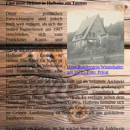
Eine neue Heimat in Hofheim am Taunus
Diese politischen
Entwicklungen sind jedoch
noch weit entfernt, als sich die
beiden Partnerinnen um 1907
entschließen, sich vom
Frankfurter Kunst- und
Medizinbetrieb zu entfernen
und in das idyllische Städtchen
Hofheim am Taunus zu
ziehen. Die Nähe zur Natur ist
verlockend und zu Wiesbaden
Haus Roederstein/Winterhalter,
und Frankfurt besteht eine
um 1911 - Foto: Privat
leicht zu überwindende
Entfernung. Der aus der Städelschule mit ihr bekannte Architekt
Hermann A. E. Kopf übernimmt die Planung eines großzügigen
Landhauses auf dem neu erstandenen Grundstück am
Kapellenberg (heute Roedersteinweg 2). Es verfügte neben dem
Haupthaus über einen idyllischen Garten. Hofheim bemühte sich
bereits seit der Jahrhundertwende, als Erholungs- und Wohnstadt
im Grünen Anerkennung zu finden und warb um gutsituierte
Stadtbewohner.
Es existiert ein Kurhaus, im Tal wächst Wein, der zu Apfelwein