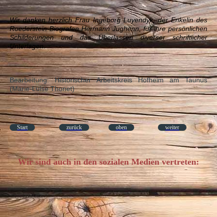
Wir danken herzlich Frau Ingeborg Luyendyk, der Enkelin des
Roederstein-Biografen Hermann Jughenn, für ihre persönlichen
Schilderungen und das Überlassen diverser schriftlicher
Unterlagen.
Bearbeitung: Historischer Arbeitskreis Hofheim am Taunus
(Marie-Luise Thonet)
Start
zurück
oben
weiter
Wir sind auch in den sozialen Medien vertreten: