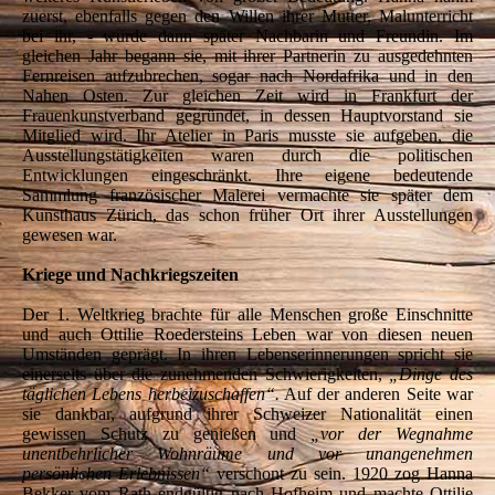
zuerst, ebenfalls gegen den Willen ihrer Mutter, Malunterricht
bei ihr, - wurde dann später Nachbarin und Freundin. Im
gleichen Jahr begann sie, mit ihrer Partnerin zu ausgedehnten
Fernreisen aufzubrechen, sogar nach Nordafrika und in den
Nahen Osten. Zur gleichen Zeit wird in Frankfurt der
Frauenkunstverband gegründet, in dessen Hauptvorstand sie
Mitglied wird. Ihr Atelier in Paris musste sie aufgeben, die
Ausstellungstätigkeiten waren durch die politischen
Entwicklungen eingeschränkt. Ihre eigene bedeutende
Sammlung französischer Malerei vermachte sie später dem
Kunsthaus Zürich, das schon früher Ort ihrer Ausstellungen
gewesen war.
Kriege und Nachkriegszeiten
Der 1. Weltkrieg brachte für alle Menschen große Einschnitte
und auch Ottilie Roedersteins Leben war von diesen neuen
Umständen geprägt. In ihren Lebenserinnerungen spricht sie
einerseits über die zunehmenden Schwierigkeiten,
„Dinge des
täglichen Lebens herbeizuschaffen“.
Auf der anderen Seite war
sie dankbar, aufgrund ihrer Schweizer Nationalität einen
gewissen Schutz zu genießen und
„vor der Wegnahme
unentbehrlicher Wohnräume und vor unangenehmen
persönlichen Erlebnissen“
verschont zu sein. 1920 zog Hanna
Bekker vom Rath endgültig nach Hofheim und machte Ottilie