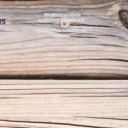
Bürgervereinigung
us
Hofheimer Altstadt e.V.
Historischer Arbeitskreis
Hofheim