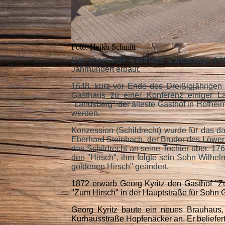
Foto: Heiko Schmitt
Das ehemalige Gasthaus "Landsberg", früh
Jahrhundert erbaut.
1648, kurz vor Ende des Dreißigjährigen 
Gasthaus zu einer Konferenz einiger 
"Landsberg" der älteste Gasthof in Hofhei
werden.
Konzession (Schildrecht) wurde für das d
Eberhard Steinbach, der Bruder des Löwenw
das Schildrecht an seine Tochter über. 1
den "Hirsch", ihm folgte sein Sohn Wilh
goldenen Hirsch" geändert.
1872 erwarb Georg Kyritz den Gasthof "
"Zum Hirsch" in der Hauptstraße für Sohn 
Georg Kyritz baute ein neues Brauhaus, 
Kurhausstraße Hopfenäcker an. Er beliefer