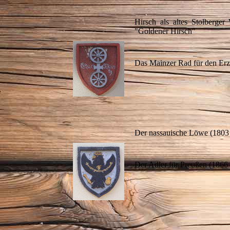
Hirsch als altes Stolberg
"Goldener Hirsch"
Das Mainzer Rad für den Erz
Der nassauische Löwe (1803 
Der Adler für Preußen (1866 