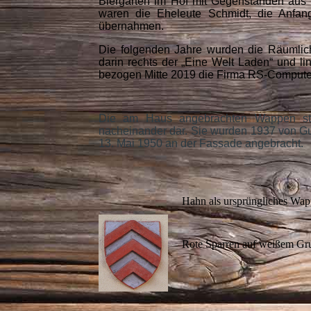
Biergarten im Hof mit Gegenständen aus d
waren die Eheleute Schmidt, die Anfan
übernahmen.
Die folgenden Jahre wurden die Räumlich
darin rechts der „Eine Welt Laden“ und l
bezogen Mitte 2019 die Firma RS-Compu
Die am Haus angebrachten Wappen ste
nacheinander dar. Sie wurden 1937 von Gus
13. Mai 1950 an der Fassade angebracht.
Hahn als ursprüngliches Wap
Rote Sparren auf weißem Gru