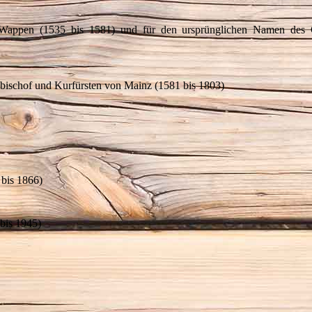
er Wappen (1535 bis 1581) und für den ursprünglichen Namen des 
bischof und Kurfürsten von Mainz (1581 bis 1803)
bis 1866)
bis 1945)