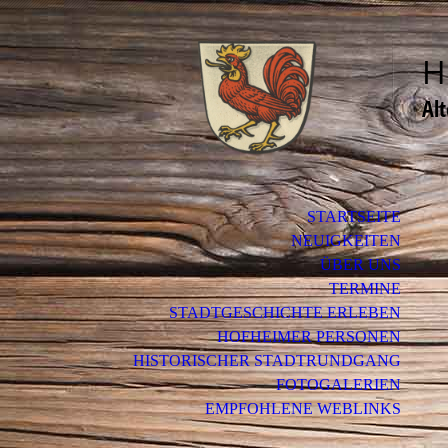
H
Al
STARTSEITE
NEUIGKEITEN
ÜBER UNS
TERMINE
STADTGESCHICHTE ERLEBEN
HOFHEIMER PERSONEN
HISTORISCHER STADTRUNDGANG
FOTOGALERIEN
EMPFOHLENE WEBLINKS