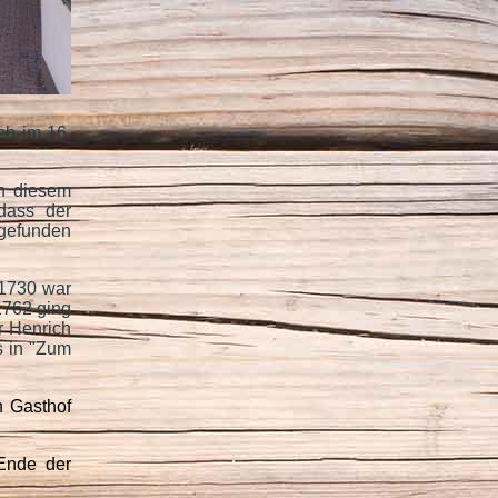
ch im 16.
in diesem
dass der
 gefunden
 1730 war
1762 ging
r Henrich
s in "Zum
n Gasthof
 Ende der