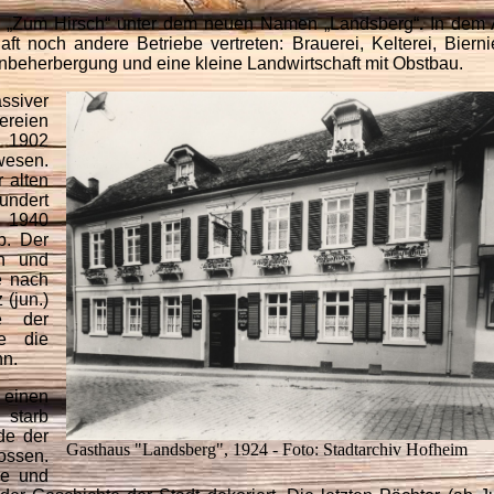
us „Zum Hirsch“ unter dem neuen Namen „Landsberg“
.
In dem
t noch andere Betriebe vertreten: Brauerei, Kelterei, Bierni
nbeherbergung und eine kleine Landwirtschaft mit Obstbau.
siver
ereien
b 1902
wesen.
 alten
undert
b 1940
b. Der
en und
e nach
(jun.)
e der
te die
nn.
 einen
 starb
de der
Gasthaus "Landsberg", 1924 - Foto: Stadtarchiv Hofheim
ossen.
be und