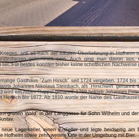
er "Zum Hirsch" bzw. "Zum goldenen Hirsch", wurde vermutli
Krieges, soll es nach der lokalen Überlieferung in Hofheim 
Landesherren gekommen sein. Auch ging man davon aus, 
m sei. Für beides konnten bisher keine schriftlichen Nachweise
amalige Gasthaus "Zum Hirsch" seit 1724 vergeben. 1724 bis
irts Johannes Nikolaus Steinbach, als "Hirschwirt" genannt. 
763 wird ein Adam Ruppel genannt. 1769 betrieb Johannes Pete
elm Henrich bis 1872. Ab 1810 wurde der Name des Gasthause
Zum grünen Wald" in der Langgasse für Sohn Wilhelm und de
Gustav.
neue Lagerkeller, einen Eiskeller und legte beidseitig am
te Hofheim sowie zehn weitere Orte in der Umgebung mit Bier.