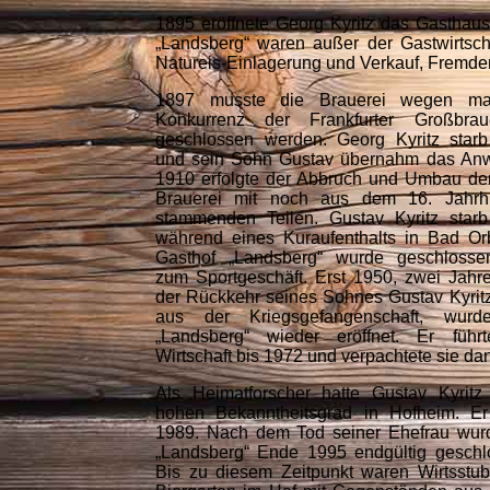
1895 eröffnete Georg Kyritz das Gastha
„Landsberg“ waren außer der Gastwirtschaf
Natureis-Einlagerung und Verkauf, Fremde
1897 musste die Brauerei wegen mas
Konkurrenz der Frankfurter Großbrau
geschlossen werden. Georg Kyritz star
und sein Sohn Gustav übernahm das An
1910 erfolgte der Abbruch und Umbau der
Brauerei mit noch aus dem 16. Jahrh
stammenden Teilen. Gustav Kyritz star
während eines Kuraufenthalts in Bad Or
Gasthof „Landsberg“ wurde geschloss
zum Sportgeschäft. Erst 1950, zwei Jahr
der Rückkehr seines Sohnes Gustav Kyritz 
aus der Kriegsgefangenschaft, wurd
„Landsberg“ wieder eröffnet. Er
führ
Wirtschaft bis 1972 und verpachtete sie da
Als Heimatforscher hatte Gustav Kyritz
hohen Bekanntheitsgrad in Hofheim. Er
1989. Nach dem Tod seiner Ehefrau wur
„Landsberg“ Ende 1995 endgültig geschl
Bis zu diesem Zeitpunkt waren Wirtsstu