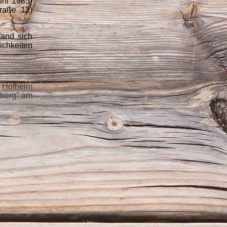
uni 1985)
raße 13)
fand sich
ichkeiten
 Hofheim
sberg" am