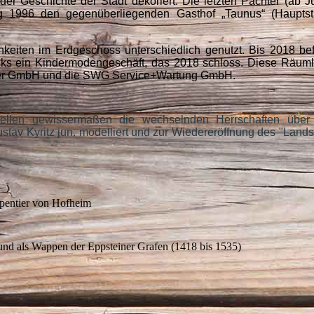
er Geschichte der Stadt dekoriert. Die letzten Pächter (ab J
g 1996 den gegenüberliegenden Gasthof „Taunus“ (Hauptst
keiten im Erdgeschoss unterschiedlich genutzt. Bis 2018 be
inks ein Kindermodengeschäft, das 2018 schloss. Diese Räuml
ter GmbH und die SWG Service+Wartung GmbH.
llen gewissermaßen die wechselnden Herrschaften über
tav Kyritz jun. modelliert und zur Wiedereröffnung des "Land
pentier von Hofheim
nd als Wappen der Eppsteiner Grafen (1418 bis 1535)